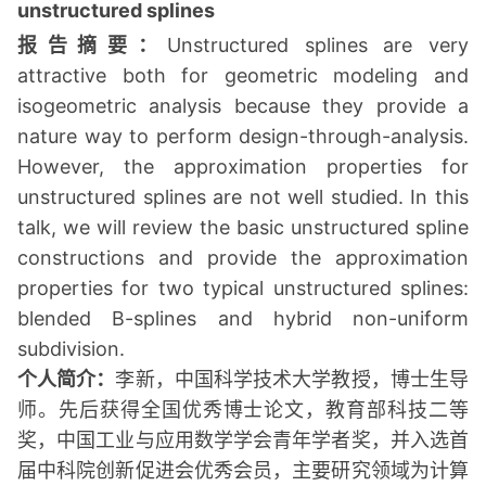
unstructured splines
报告摘要：
Unstructured splines are very
attractive both for geometric modeling and
isogeometric analysis because they provide a
nature way to perform design-through-analysis.
However, the approximation properties for
unstructured splines are not well studied. In this
talk, we will review the basic unstructured spline
constructions and provide the approximation
properties for two typical unstructured splines:
blended B-splines and hybrid non-uniform
subdivision.
个人简介：
李新，中国科学技术大学教授，博士生导
师。先后获得全国优秀博士论文，教育部科技二等
奖，中国工业与应用数学学会青年学者奖，并入选首
届中科院创新促进会优秀会员，主要研究领域为计算