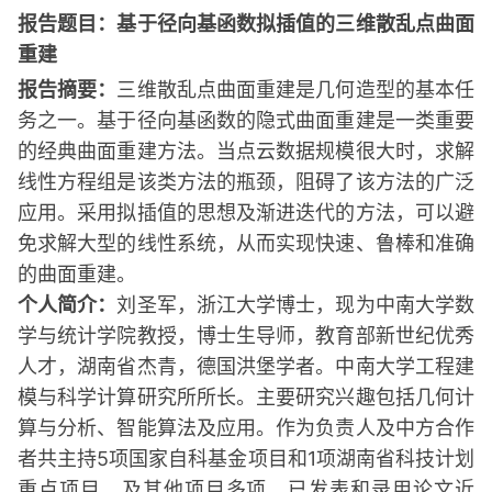
报告题目：基于径向基函数拟插值的三维散乱点曲面
重建
报告摘要：
三维散乱点曲面重建是几何造型的基本任
务之一。基于径向基函数的隐式曲面重建是一类重要
的经典曲面重建方法。当点云数据规模很大时，求解
线性方程组是该类方法的瓶颈，阻碍了该方法的广泛
应用。采用拟插值的思想及渐进迭代的方法，可以避
免求解大型的线性系统，从而实现快速、鲁棒和准确
的曲面重建。
个人简介：
刘圣军，浙江大学博士，现为中南大学数
学与统计学院教授，博士生导师，教育部新世纪优秀
人才，湖南省杰青，德国洪堡学者。中南大学工程建
模与科学计算研究所所长。主要研究兴趣包括几何计
算与分析、智能算法及应用。作为负责人及中方合作
者共主持5项国家自科基金项目和1项湖南省科技计划
重点项目，及其他项目多项。已发表和录用论文近